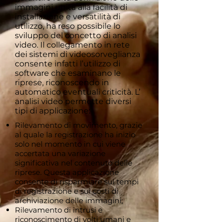
immagini unita alla facilità di
installazione e versatilità di
utilizzo, ha reso possibile lo
sviluppo del concetto di analisi
video. Il collegamento in rete
dei sistemi di videosorveglianza
consente infatti l’utilizzo di
software che esaminano le
riprese, riconoscendo in
automatico eventuali criticità. L’
analisi video permette diversi
tipi di applicazione:
Rilevamento di movimento, grazie
al quale la registrazione ha inizio
solo nel momento in cui viene
accertata una variazione
significativa nel contenuto delle
riprese. Questa applicazione
consente di risparmiare sui tempi
di registrazione e sui costi di
archiviazione delle immagini;
Rilevamento di intrusi e
riconoscimento di volti umani e