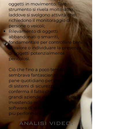
oggetti in movimento. Tale
strumento si rivela molto utile
laddove si svolgono attività che
richiedono il monitoraggio di
persone o veicoli;
Rilevamento di oggetti
abbandonati o smarriti,
fondamentale per controllare beni
di valore o individuare la presenza
di oggetti potenzialmente
pericolosi.
Ciò che fino a poco tempo fa
sembrava fantascienza, oggi è
pane quotidiano per chi si occupa
di sistemi di sicurezza. Ne è la
conferma il fatto che tutte le più
grandi aziende del settore stanno
investendo nello sviluppo di
software di videoanalisi sempre
più performanti.
ANALISI VIDEO: