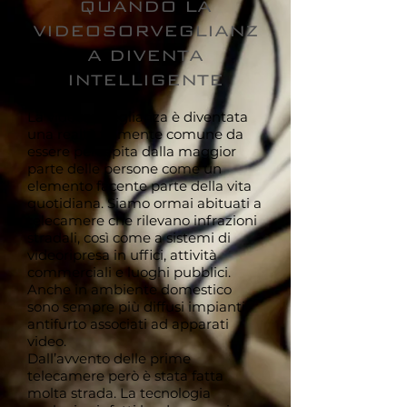
QUANDO LA
VIDEOSORVEGLIANZ
A DIVENTA
INTELLIGENTE
La videosorveglianza è diventata
una realtà talmente comune da
essere percepita dalla maggior
parte delle persone come un
elemento facente parte della vita
quotidiana. Siamo ormai abituati a
telecamere che rilevano infrazioni
stradali, così come a sistemi di
videoripresa in uffici, attività
commerciali e luoghi pubblici.
Anche in ambiente domestico
sono sempre più diffusi impianti
antifurto associati ad apparati
video.
Dall’avvento delle prime
telecamere però è stata fatta
molta strada. La tecnologia