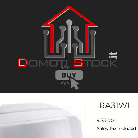
IRA31WL -
Price
€75.00
Sales Tax Included