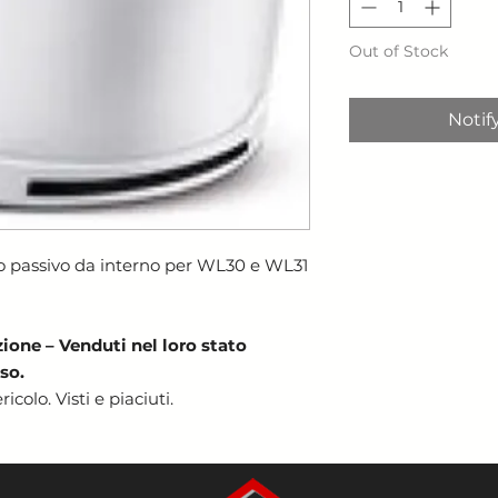
Out of Stock
Notif
so passivo da interno per WL30 e WL31
zione – Venduti nel loro stato
so.
icolo. Visti e piaciuti.