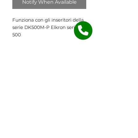
Notify When Available
Funziona con gli inseritori della
serie DK500M-P Elkron serie
500
Continua lo shopping