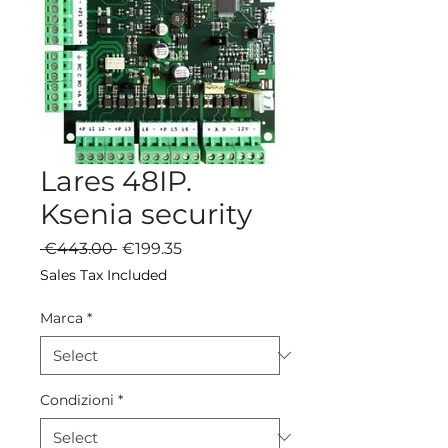
Lares 48IP.
Ksenia security
Regular Price
Sale Price
 €443.00 
€199.35
Sales Tax Included
Marca
*
Condizioni
*